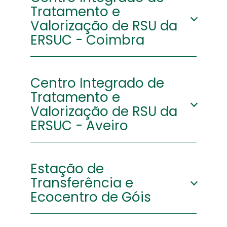
Tratamento e
Valorização de RSU da
ERSUC - Coimbra
Morada:
Centro
Centro Integrado de
Integrado de
Tratamento e
Tratamento e
Valorização
Valorização de RSU da
de RSU da
ERSUC - Aveiro
ERSUC - Vil de
Matos, 3025-
607 Coimbra
Morada:
Rua do
Estação de
Carrajão -
Transferência e
Eirol 3800-703
Latitude:
40º16'57.252"N
Eirol
Ecocentro de Góis
Longitude:
8º28'27.912"W
Latitude:
40º35'54.017"N